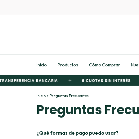
Inicio
Productos
Cómo Comprar
Nues
✦
✦
RANSFERENCIA BANCARIA
6 CUOTAS SIN INTERÉS
Inicio
>
Preguntas Frecuentes
Preguntas Frec
¿Qué formas de pago puedo usar?