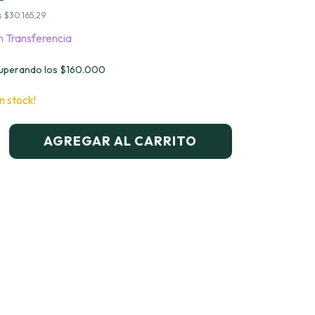
s
$30.165,29
n
Transferencia
uperando los
$160.000
n stock!