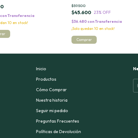
00
$59.500
$45.600
23
% OFF
con
Transferencia
$36.480
con
Transferencia
uedan
10
en stock!
¡Solo quedan
10
en stock!
Inicio
Ne
Productos
Cómo Comprar
Nuestra historia
Seguir mi pedido
Preguntas Frecuentes
Políticas de Devolución