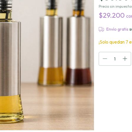
Precio sin impuesto
$29.200
co
Envío gratis
s
¡Solo quedan
7
e