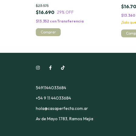
$23.575
$16.7
$16.690
29
% OFF
$13.360
$13.352
con
Transferencia
¡Solo q
Comprar
5491144033684
+54 9 11 44033684
hola@casaperfecta.com.ar
Av de Mayo 1783, Ramos Mejia