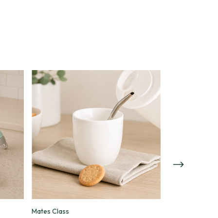
Mates Class
Botella 680 ML |