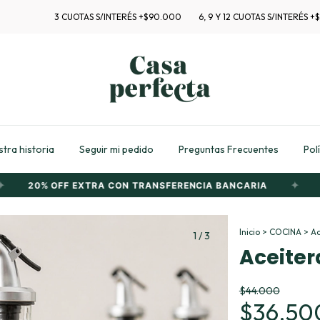
3 CUOTAS S/INTERÉS +$90.000
6, 9 Y 12 CUOTAS S/INTERÉS +$350.
tra historia
Seguir mi pedido
Preguntas Frecuentes
Pol
✦
20% OFF EXTRA CON TRANSFERENCIA BANCARIA
6 
Inicio
>
COCINA
>
Ac
1
/
3
Aceiter
$44.000
$36.50