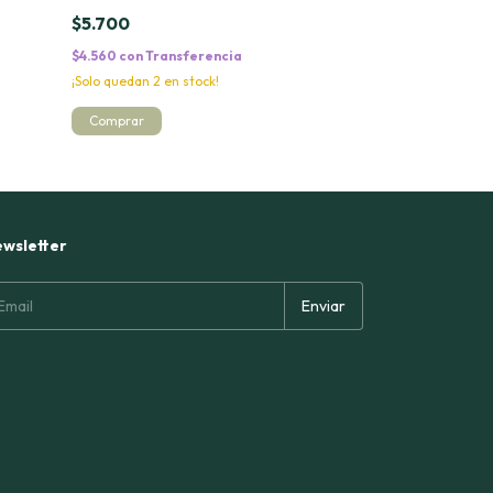
$5.700
$15.000
$4.560
con
Transferencia
$12.000
con
Tra
¡Solo quedan
2
en stock!
¡Solo quedan
5
en 
Comprar
wsletter