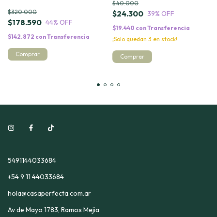
$40.000
$320.000
$24.300
39
% OFF
$178.590
44
% OFF
$19.440
con
Transferencia
$142.872
con
Transferencia
¡Solo quedan
3
en stock!
5491144033684
+54 9 11 44033684
hola@casaperfecta.com.ar
Av de Mayo 1783, Ramos Mejia