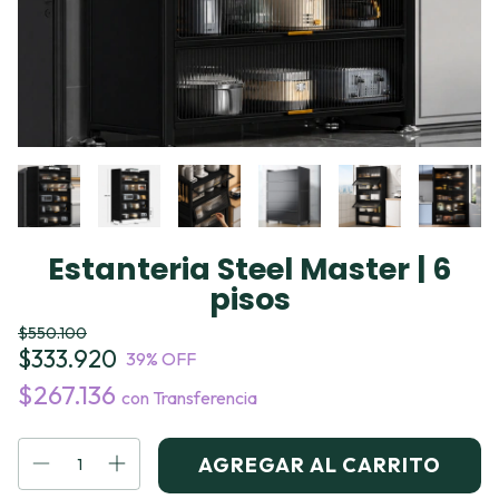
Estanteria Steel Master | 6
pisos
$550.100
$333.920
39
% OFF
$267.136
con
Transferencia