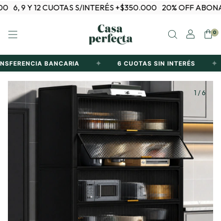
 Y 12 CUOTAS S/INTERÉS +$350.000
20% OFF ABONANDO P
0
✦
✦
ENCIA BANCARIA
6 CUOTAS SIN INTERÉS
20%
1
/
6