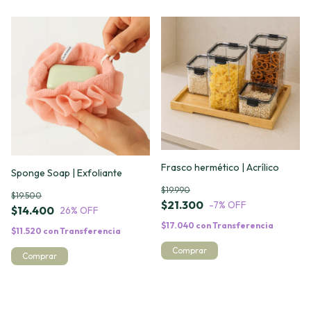
Frasco hermético | Acrílico
Sponge Soap | Exfoliante
$19.990
$19.500
$21.300
-7
% OFF
$14.400
26
% OFF
$17.040
con
Transferencia
$11.520
con
Transferencia
Comprar