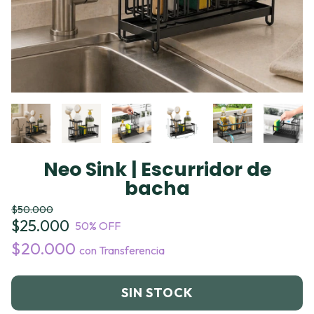
Neo Sink | Escurridor de
bacha
$50.000
$25.000
50
% OFF
$20.000
con
Transferencia