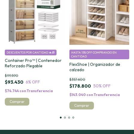
DESCUENTOS POR CANTIDAD 🔥🎁
HASTA 15% OFF
COMPRANDO EN
CANTIDAD
Container Pro™ | Contenedor
FlexShoe | Organizador de
Reforzado Plegable
calzado
$99.590
$357.600
$93.430
6
% OFF
$178.800
50
% OFF
$74.744
con
Transferencia
$143.040
con
Transferencia
Comprar