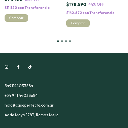
$178.590
44
% OFF
$11.520
con
Transferencia
$142.872
con
Transferencia
5491144033684
+54 9 11 44033684
hola@casaperfecta.com.ar
Av de Mayo 1783, Ramos Mejia