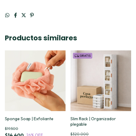
Productos similares
GRATIS
Sponge Soap | Exfoliante
Slim Rack | Organizador
plegable
$19.500
$320.000
$14.400
26
% OFF