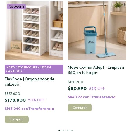
GRATIS
Mopa CornerAdapt - Limpieza
HASTA 15% OFF
COMPRANDO EN
CANTIDAD
360 en tu hogar
FlexShoe | Organizador de
$120.700
calzado
$80.990
33
% OFF
$357.600
$64.792
con
Transferencia
$178.800
50
% OFF
$143.040
con
Transferencia